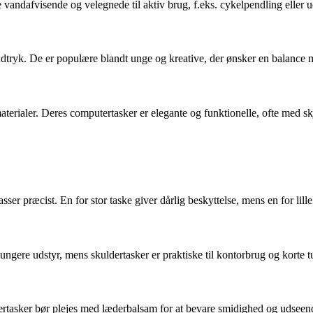
vandafvisende og velegnede til aktiv brug, f.eks. cykelpendling eller 
tryk. De er populære blandt unge og kreative, der ønsker en balance m
terialer. Deres computertasker er elegante og funktionelle, ofte med s
er præcist. En for stor taske giver dårlig beskyttelse, mens en for lill
ungere udstyr, mens skuldertasker er praktiske til kontorbrug og korte t
dertasker bør plejes med læderbalsam for at bevare smidighed og udseen