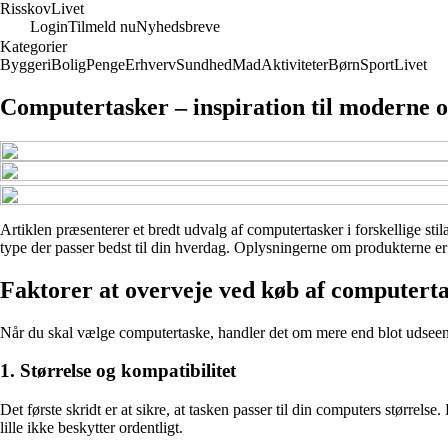
Risskov
Livet
Login
Tilmeld nu
Nyhedsbreve
Kategorier
Byggeri
Bolig
Penge
Erhverv
Sundhed
Mad
Aktiviteter
Børn
Sport
Livet
Computertasker – inspiration til moderne o
Artiklen præsenterer et bredt udvalg af computertasker i forskellige stil
type der passer bedst til din hverdag. Oplysningerne om produkterne er b
Faktorer at overveje ved køb af computert
Når du skal vælge computertaske, handler det om mere end blot udseende.
1. Størrelse og kompatibilitet
Det første skridt er at sikre, at tasken passer til din computers størrels
lille ikke beskytter ordentligt.