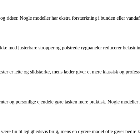
g ridser. Nogle modeller har ekstra forstærkning i bunden eller vandafvi
kke med justerbare stropper og polstrede rygpaneler reducerer belastn
er er lette og slidstærke, mens læder giver et mere klassisk og profess
er og personlige ejendele gøre tasken mere praktisk. Nogle modeller h
n være fin til lejlighedsvis brug, mens en dyrere model ofte giver bedr