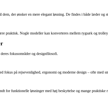
il dem, der ønsker en mere elegant løsning. De findes i både læder og sto
ære praktisk. Nogle modeller kan konverteres mellem rygsæk og trolley, hv
er
deres fokusområder og designfilosofi.
med fokus på rejsevenlighed, ergonomi og moderne design – ofte med s
dt for funktionelle løsninger med høj beskyttelse og mange praktiske ru