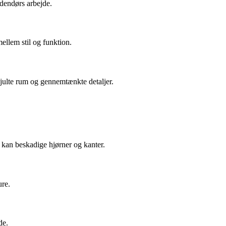
udendørs arbejde.
ellem stil og funktion.
kjulte rum og gennemtænkte detaljer.
e kan beskadige hjørner og kanter.
ure.
de.